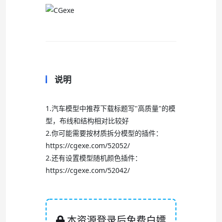
说明
1.汽车模型中推荐下载标题写"高质量"的模
型，布线和结构相对比较好
2.你可能需要按材质拆分模型的插件：
https://cgexe.com/52052/
2.还有设置模型随机颜色插件：
https://cgexe.com/52042/
本资源登录后免费白嫖