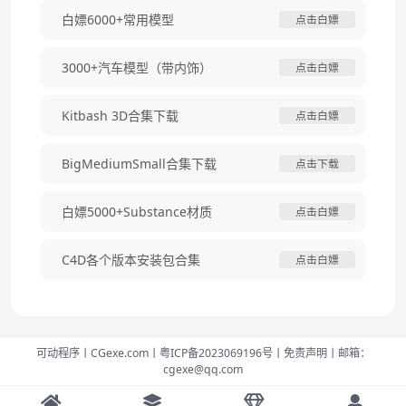
白嫖6000+常用模型
点击白嫖
3000+汽车模型（带内饰）
点击白嫖
Kitbash 3D合集下载
点击白嫖
BigMediumSmall合集下载
点击下载
白嫖5000+Substance材质
点击白嫖
C4D各个版本安装包合集
点击白嫖
可动程序丨CGexe.com
丨粤ICP备2023069196号
丨免责声明
丨邮箱：
cgexe@qq.com