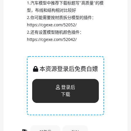
1.汽车模型中推荐下载标题写"高质量"的模
型，布线和结构相对比较好
2.你可能需要按材质拆分模型的插件：
https://cgexe.com/52052/
2.还有设置模型随机颜色插件：
https://cgexe.com/52042/
本资源登录后免费白嫖
登录后
下载