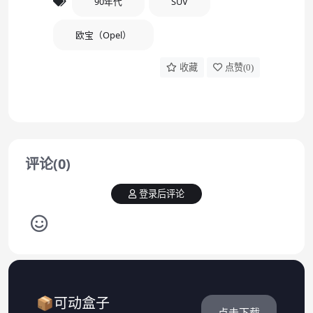
90年代
SUV
欧宝（Opel）
收藏
点赞(
0
)
评论(0)
登录后评论
📦可动盒子
点击下载