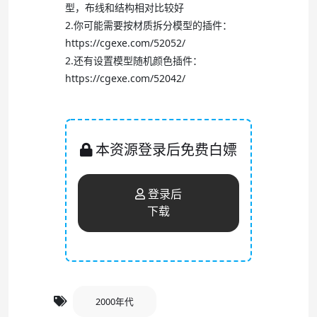
型，布线和结构相对比较好
2.你可能需要按材质拆分模型的插件：
https://cgexe.com/52052/
2.还有设置模型随机颜色插件：
https://cgexe.com/52042/
本资源登录后免费白嫖
登录后
下载
2000年代