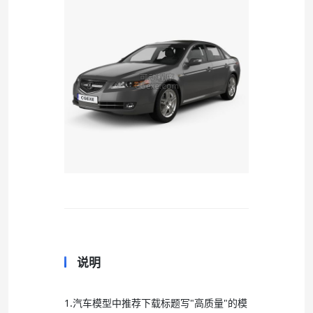
说明
1.汽车模型中推荐下载标题写"高质量"的模