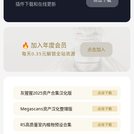
插件下载和在线更新
🔥 加入年度会员
点击加入
每天0.35元解锁全站资源
灰猩猩2025资产合集汉化版
点击下载
Megascans资产汉化整理版
点击下载
RS高质量室内植物预设合集
点击下载