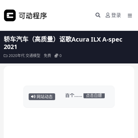
登录
轿车汽车（高质量）讴歌Acura ILX A-spec
2021
2020年代
交通模型
免费
0
悄悄上传了3000+汽
车模型
带内饰的有几
百个……
点击白嫖
网站动态