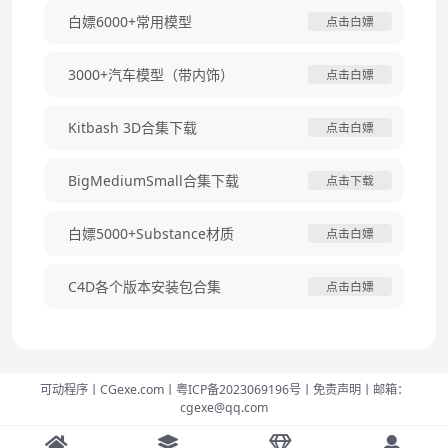
白嫖6000+常用模型
点击白嫖
3000+汽车模型（带内饰）
点击白嫖
Kitbash 3D合集下载
点击白嫖
BigMediumSmall合集下载
点击下载
白嫖5000+Substance材质
点击白嫖
C4D各个版本安装包合集
点击白嫖
可动程序丨CGexe.com
丨粤ICP备2023069196号
丨免责声明
丨邮箱：
cgexe@qq.com