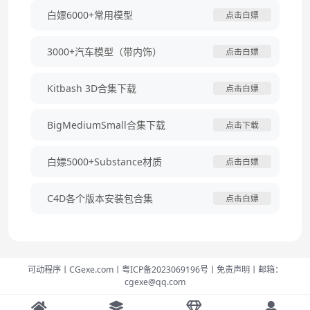
白嫖6000+常用模型
点击白嫖
3000+汽车模型（带内饰）
点击白嫖
Kitbash 3D合集下载
点击白嫖
BigMediumSmall合集下载
点击下载
白嫖5000+Substance材质
点击白嫖
C4D各个版本安装包合集
点击白嫖
可动程序丨CGexe.com
丨粤ICP备2023069196号
丨免责声明
丨邮箱：
cgexe@qq.com