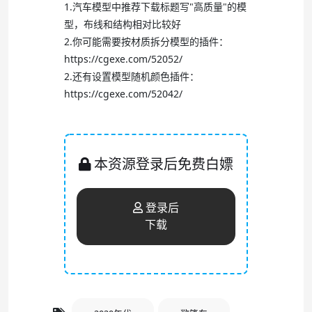
1.汽车模型中推荐下载标题写"高质量"的模
型，布线和结构相对比较好
2.你可能需要按材质拆分模型的插件：
https://cgexe.com/52052/
2.还有设置模型随机颜色插件：
https://cgexe.com/52042/
本资源登录后免费白嫖
登录后
下载