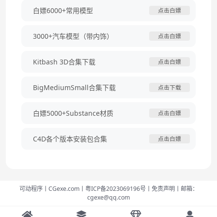
白嫖6000+常用模型
点击白嫖
3000+汽车模型（带内饰）
点击白嫖
Kitbash 3D合集下载
点击白嫖
BigMediumSmall合集下载
点击下载
白嫖5000+Substance材质
点击白嫖
C4D各个版本安装包合集
点击白嫖
可动程序丨CGexe.com
丨粤ICP备2023069196号
丨免责声明
丨邮箱：
cgexe@qq.com