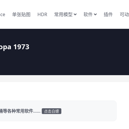
nce
单张贴图
HDR
常用模型
软件
插件
可动
a 1973
家桶等各种常用软件……
点击白嫖