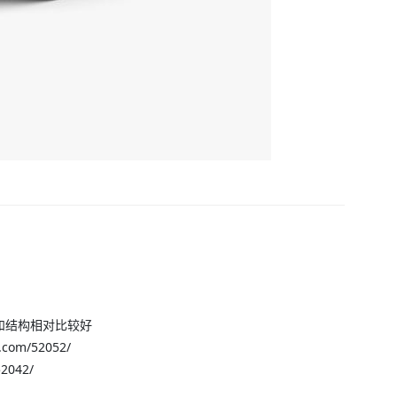
和结构相对比较好
om/52052/
2042/