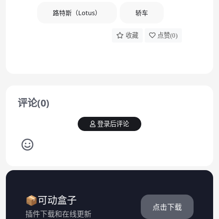
路特斯（Lotus）
轿车
收藏
点赞(
0
)
评论(0)
登录后评论
📦可动盒子
点击下载
插件下载和在线更新