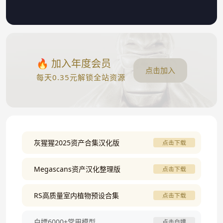
🔥 加入年度会员
点击加入
每天0.35元解锁全站资源
灰猩猩2025资产合集汉化版
点击下载
Megascans资产汉化整理版
点击下载
RS高质量室内植物预设合集
点击下载
白嫖6000+常用模型
点击白嫖