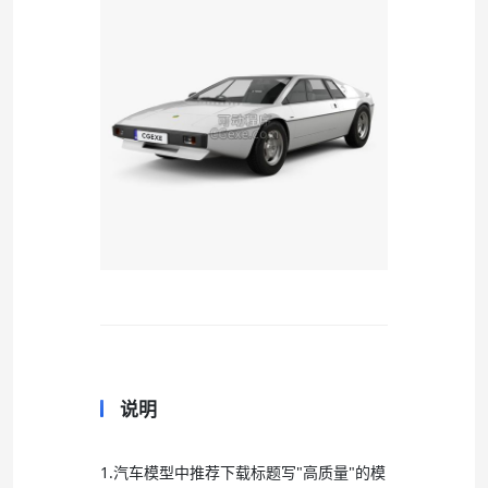
说明
1.汽车模型中推荐下载标题写"高质量"的模