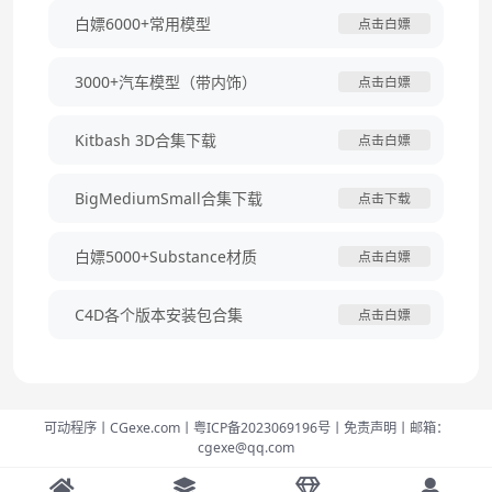
白嫖6000+常用模型
点击白嫖
3000+汽车模型（带内饰）
点击白嫖
Kitbash 3D合集下载
点击白嫖
BigMediumSmall合集下载
点击下载
白嫖5000+Substance材质
点击白嫖
C4D各个版本安装包合集
点击白嫖
可动程序丨CGexe.com
丨粤ICP备2023069196号
丨免责声明
丨邮箱：
cgexe@qq.com