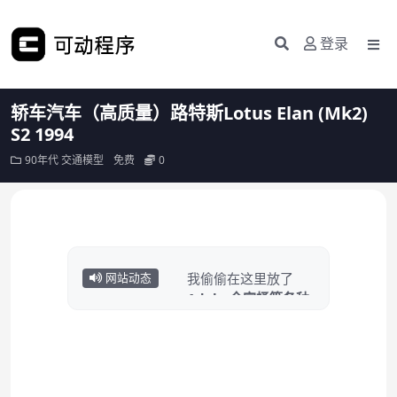
登录
轿车汽车（高质量）路特斯Lotus Elan (Mk2)
S2 1994
90年代
交通模型
免费
0
我偷偷在这里放了
网站动态
Adobe全家桶等各种
常用软件……
点击白嫖