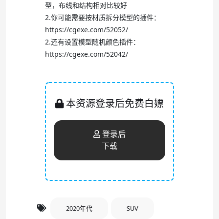
型，布线和结构相对比较好
2.你可能需要按材质拆分模型的插件：
https://cgexe.com/52052/
2.还有设置模型随机颜色插件：
https://cgexe.com/52042/
本资源登录后免费白嫖
登录后
下载
2020年代
SUV