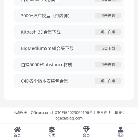
3000+汽车模型（带内饰）
点击白嫖
Kitbash 3D合集下载
点击白嫖
BigMediumSmall合集下载
点击下载
白嫖5000+Substance材质
点击白嫖
C4D各个版本安装包合集
点击白嫖
可动程序丨CGexe.com
丨粤ICP备2023069196号
丨免责声明
丨邮箱：
cgexe@qq.com
首页
分类
会员
我的