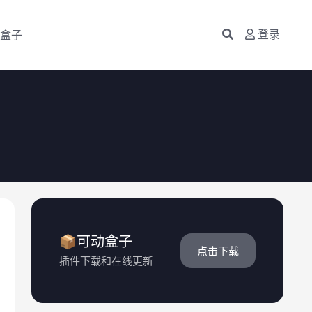
盒子
登录
📦可动盒子
点击下载
插件下载和在线更新