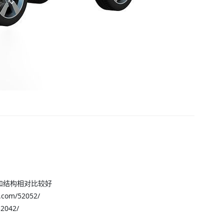
和结构相对比较好
om/52052/
2042/