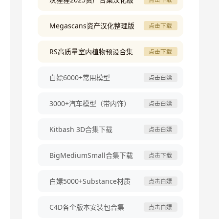
Megascans资产汉化整理版
点击下载
RS高质量室内植物预设合集
点击下载
白嫖6000+常用模型
点击白嫖
3000+汽车模型（带内饰）
点击白嫖
Kitbash 3D合集下载
点击白嫖
BigMediumSmall合集下载
点击下载
白嫖5000+Substance材质
点击白嫖
C4D各个版本安装包合集
点击白嫖