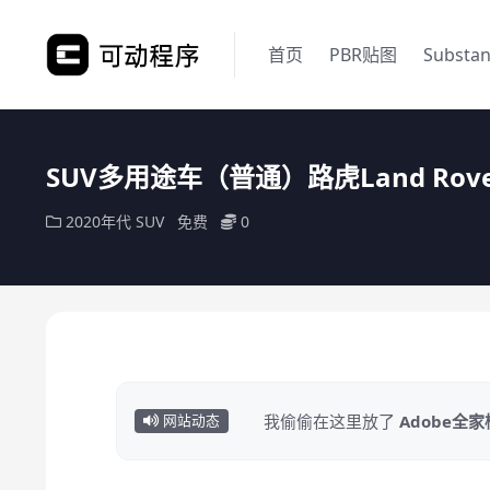
首页
PBR贴图
Substa
SUV多用途车（普通）路虎Land Rover D
2020年代
SUV
免费
0
我偷偷在这里放了
Adobe全
网站动态