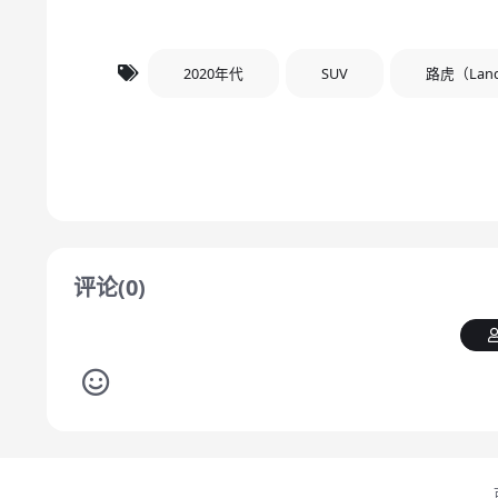
2020年代
SUV
路虎（Land
评论(0)