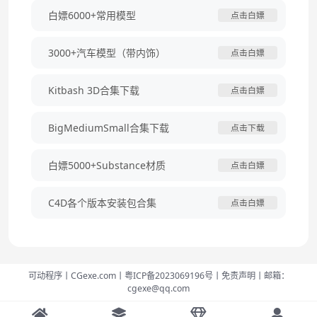
白嫖6000+常用模型
点击白嫖
3000+汽车模型（带内饰）
点击白嫖
Kitbash 3D合集下载
点击白嫖
BigMediumSmall合集下载
点击下载
白嫖5000+Substance材质
点击白嫖
C4D各个版本安装包合集
点击白嫖
可动程序丨CGexe.com
丨粤ICP备2023069196号
丨免责声明
丨邮箱：
cgexe@qq.com