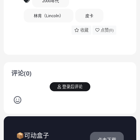
2000年代
林肯（Lincoln）
皮卡
收藏
点赞(
0
)
评论(0)
登录后评论
📦可动盒子
点击下载