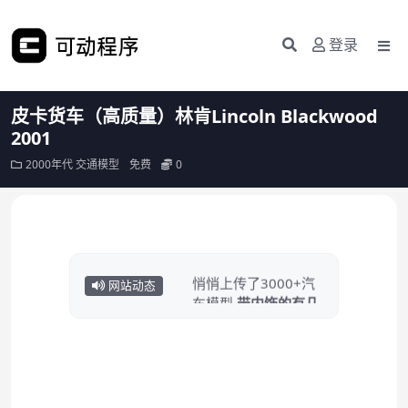
登录
皮卡货车（高质量）林肯Lincoln Blackwood
2001
2000年代
交通模型
免费
0
悄悄上传了3000+汽
网站动态
车模型
带内饰的有几
百个……
点击白嫖