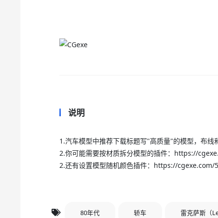
说明
1.汽车模型中推荐下载标题写"高质量"的模型，布线
2.你可能需要按材质拆分模型的插件：https://cgexe.c
2.还有设置模型随机颜色插件：https://cgexe.com/5
80年代
轿车
雷克萨斯（Le