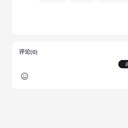
评论(0)