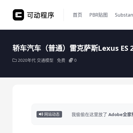
首页
PBR贴图
Substa
轿车汽车（普通）雷克萨斯Lexus ES 2
2020年代
交通模型
免费
0
我偷偷在这里放了
Adobe全
网站动态