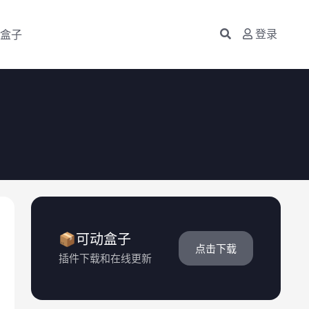
盒子
登录
📦可动盒子
点击下载
插件下载和在线更新