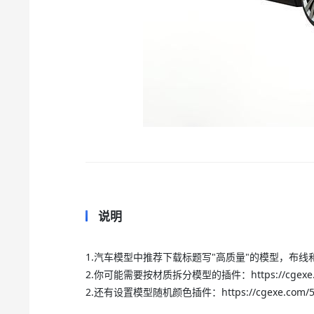
说明
1.汽车模型中推荐下载标题写"高质量"的模型，布线
2.你可能需要按材质拆分模型的插件：https://cgexe.c
2.还有设置模型随机颜色插件：https://cgexe.com/5