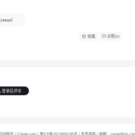
exus）
收藏
点赞(
0
)
登录后评论
可动程序丨CGexe.com
丨粤ICP备2023069196号
丨免责声明
丨邮箱：cgexe@qq.co