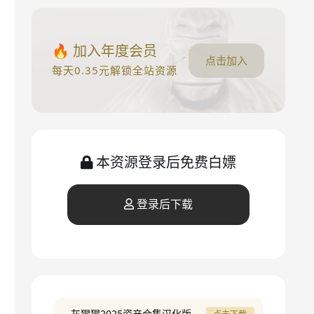
🔥 加入年度会员
点击加入
每天0.35元解锁全站资源
本资源登录后免费白嫖
登录后下载
灰猩猩2025资产合集汉化版
点击下载