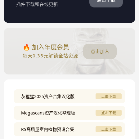
插件下载和在线更新
🔥 加入年度会员
点击加入
每天0.35元解锁全站资源
灰猩猩2025资产合集汉化版
点击下载
Megascans资产汉化整理版
点击下载
RS高质量室内植物预设合集
点击下载