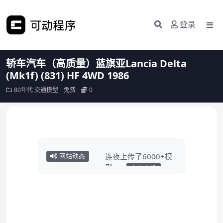
登录
轿车汽车（高质量）蓝旗亚Lancia Delta
(Mk1f) (831) HF 4WD 1986
80年代
交通模型
免费
0
连夜上传了6000+模
网站动态
型……
点击白嫖