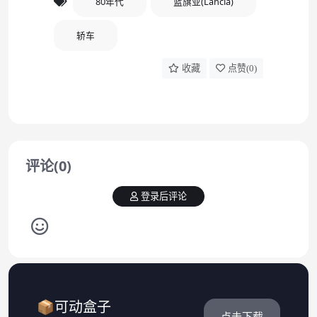
80年代
蓝旗亚(Lancia)
轿车
收藏
点赞(
0
)
评论(0)
登录后评论
📦可动盒子
点击下载