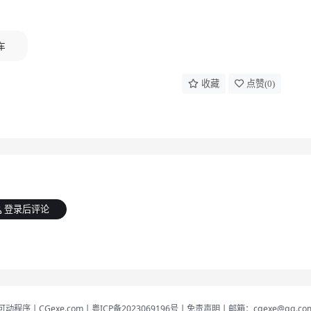
车
收藏
点赞(
0
)
登录后评论
可动程序丨CGexe.com
丨粤ICP备2023069196号
丨免责声明
丨邮箱：cgexe@qq.co