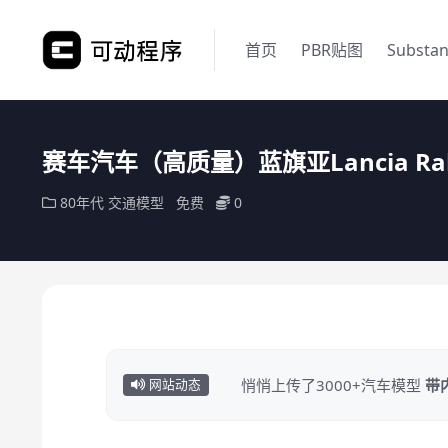
首页
PBR贴图
Substa
赛车汽车（高质量）蓝旗亚Lancia Rally 
80年代
交通模型
免费
0
悄悄上传了3000+汽车模型
带
网站动态