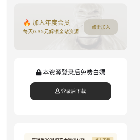
🔥 加入年度会员
点击加入
每天0.35元解锁全站资源
本资源登录后免费白嫖
登录后下载
灰猩猩2025资产合集汉化版
点击下载