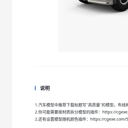
说明
1.汽车模型中推荐下载标题写"高质量"的模型，布线
2.你可能需要按材质拆分模型的插件：https://cgexe.c
2.还有设置模型随机颜色插件：https://cgexe.com/5