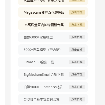
Megascans资产汉化整理版
点击下载
RS高质量室内植物预设合集
点击下载
白嫖6000+常用模型
点击白嫖
3000+汽车模型（带内饰）
点击白嫖
Kitbash 3D合集下载
点击白嫖
BigMediumSmall合集下载
点击下载
白嫖5000+Substance材质
点击白嫖
C4D各个版本安装包合集
点击白嫖