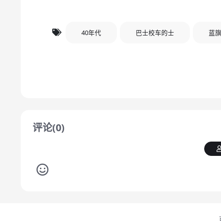
40年代
巴士校车的士
蓝旗亚
评论(0)