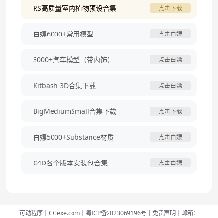
RS高质量室内植物预设合集
点击下载
白嫖6000+常用模型
点击白嫖
3000+汽车模型（带内饰）
点击白嫖
Kitbash 3D合集下载
点击白嫖
BigMediumSmall合集下载
点击下载
白嫖5000+Substance材质
点击白嫖
C4D各个版本安装包合集
点击白嫖
可动程序丨CGexe.com
丨粤ICP备2023069196号
丨免责声明
丨邮箱：