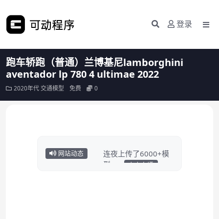
登录
跑车轿跑（普通）兰博基尼lamborghini
aventador lp 780 4 ultimae 2022
2020年代
交通模型
免费
0
连夜上传了6000+模
网站动态
型……
点击白嫖