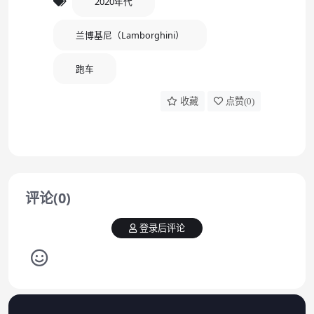
2020年代
兰博基尼（Lamborghini）
跑车
收藏
点赞(
0
)
评论(0)
登录后评论