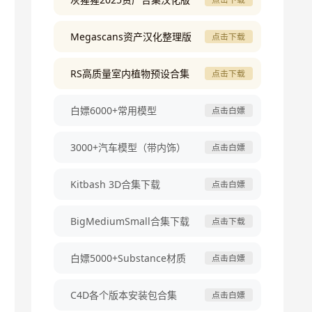
Megascans资产汉化整理版
点击下载
RS高质量室内植物预设合集
点击下载
白嫖6000+常用模型
点击白嫖
3000+汽车模型（带内饰）
点击白嫖
Kitbash 3D合集下载
点击白嫖
BigMediumSmall合集下载
点击下载
白嫖5000+Substance材质
点击白嫖
C4D各个版本安装包合集
点击白嫖