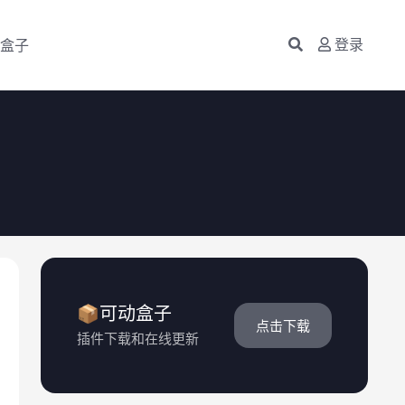
盒子
登录
📦可动盒子
点击下载
插件下载和在线更新