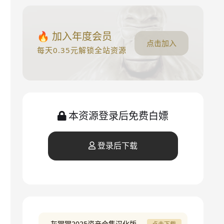
🔥 加入年度会员
点击加入
每天0.35元解锁全站资源
本资源登录后免费白嫖
登录后下载
灰猩猩2025资产合集汉化版
点击下载