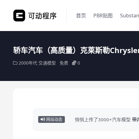
首页
PBR贴图
Substa
轿车汽车（高质量）克莱斯勒Chrysler PT
2000年代
交通模型
免费
0
悄悄上传了3000+汽车模型
带
网站动态