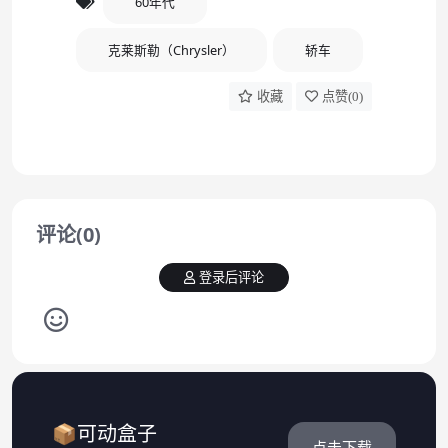
60年代
克莱斯勒（Chrysler）
轿车
收藏
点赞(
0
)
评论(0)
登录后评论
📦可动盒子
点击下载