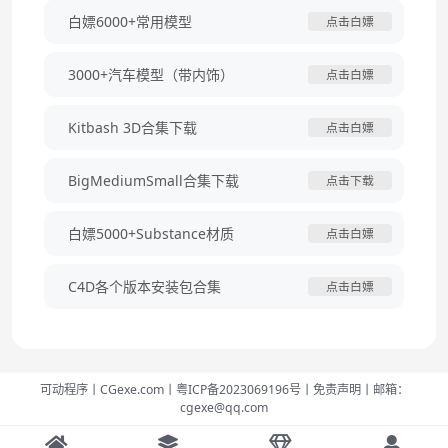
白嫖6000+常用模型
点击白嫖
3000+汽车模型（带内饰）
点击白嫖
Kitbash 3D合集下载
点击白嫖
BigMediumSmall合集下载
点击下载
白嫖5000+Substance材质
点击白嫖
C4D各个版本安装包合集
点击白嫖
可动程序丨CGexe.com
丨粤ICP备2023069196号
丨免责声明
丨邮箱：
cgexe@qq.com