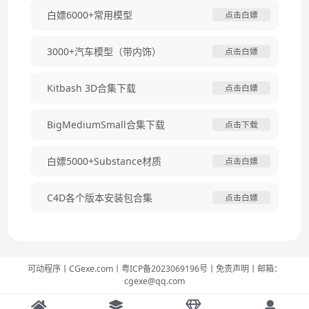
白嫖6000+常用模型
点击白嫖
3000+汽车模型（带内饰）
点击白嫖
Kitbash 3D合集下载
点击白嫖
BigMediumSmall合集下载
点击下载
白嫖5000+Substance材质
点击白嫖
C4D各个版本安装包合集
点击白嫖
可动程序丨CGexe.com
丨粤ICP备2023069196号
丨免责声明
丨邮箱：
cgexe@qq.com