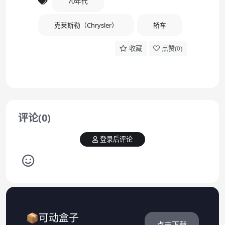
70年代
克莱斯勒（Chrysler）
轿车
收藏
点赞(
0
)
评论(0)
登录后评论
📦可动盒子
点击下载