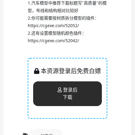
1.汽车模型中推荐下载标题写"高质量"的模
型，布线和结构相对比较好
2.你可能需要按材质拆分模型的插件：
https://cgexe.com/52052/
2.还有设置模型随机颜色插件：
https://cgexe.com/52042/
本资源登录后免费白嫖
登录后
下载