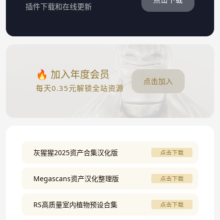
插件下载和在线更新
🔥 加入年度会员
点击加入
每天0.35元解锁全站资源
灰猩猩2025资产合集汉化版
点击下载
Megascans资产汉化整理版
点击下载
RS高质量室内植物预设合集
点击下载