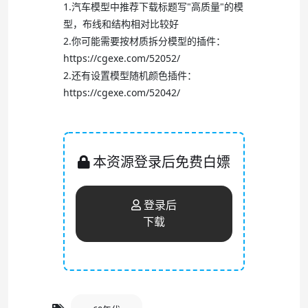
1.汽车模型中推荐下载标题写"高质量"的模
型，布线和结构相对比较好
2.你可能需要按材质拆分模型的插件：
https://cgexe.com/52052/
2.还有设置模型随机颜色插件：
https://cgexe.com/52042/
本资源登录后免费白嫖
登录后
下载