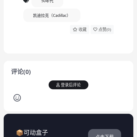
50年代
凯迪拉克（Cadillac）
收藏
点赞(
0
)
评论(0)
登录后评论
📦可动盒子
点击下载