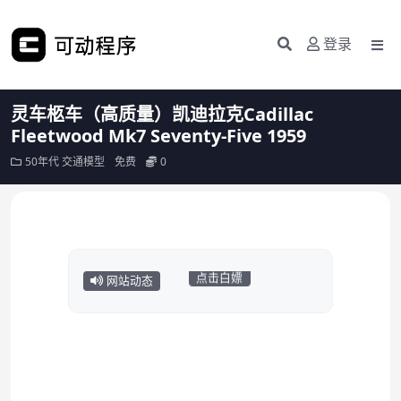
登录
灵车柩车（高质量）凯迪拉克Cadillac
Fleetwood Mk7 Seventy-Five 1959
50年代
交通模型
免费
0
连夜上传了6000+模
网站动态
型……
点击白嫖