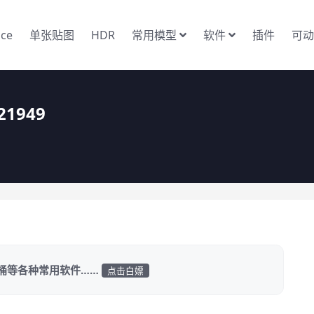
nce
单张贴图
HDR
常用模型
软件
插件
可动
1949
家桶等各种常用软件……
点击白嫖