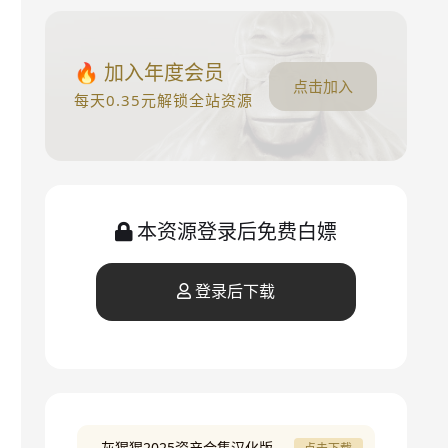
🔥 加入年度会员
点击加入
每天0.35元解锁全站资源
本资源登录后免费白嫖
登录后下载
灰猩猩2025资产合集汉化版
点击下载