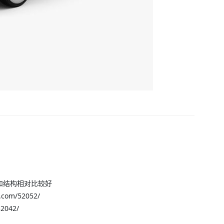
和结构相对比较好
om/52052/
2042/