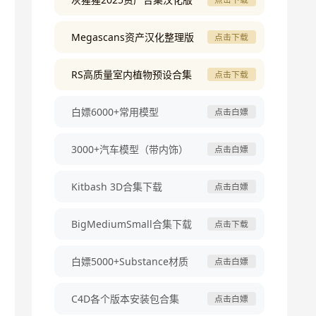
Megascans资产汉化整理版
点击下载
RS高质量室内植物预设合集
点击下载
白嫖6000+常用模型
点击白嫖
3000+汽车模型（带内饰）
点击白嫖
Kitbash 3D合集下载
点击白嫖
BigMediumSmall合集下载
点击下载
白嫖5000+Substance材质
点击白嫖
C4D各个版本安装包合集
点击白嫖