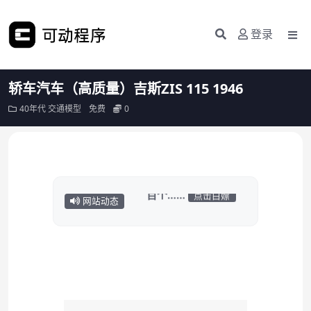
登录
轿车汽车（高质量）吉斯ZIS 115 1946
40年代
交通模型
免费
0
我偷偷在这里放了
网站动态
Adobe全家桶等各种
常用软件……
点击白嫖