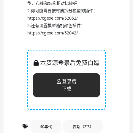
型，布线和结构相对比较好
2.你可能需要按材质拆分模型的插件：
https://cgexe.com/52052/
2.还有设置模型随机颜色插件：
https://cgexe.com/52042/
本资源登录后免费白嫖
登录后
下载
40年代
吉斯（ZIS）