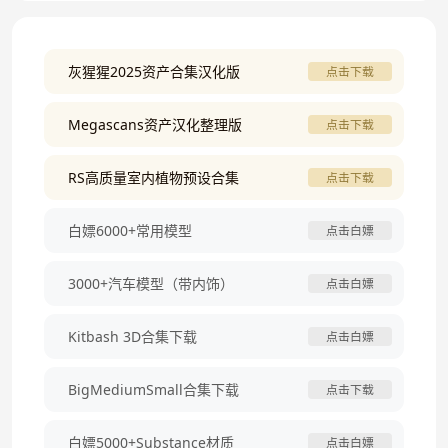
灰猩猩2025资产合集汉化版
点击下载
Megascans资产汉化整理版
点击下载
RS高质量室内植物预设合集
点击下载
白嫖6000+常用模型
点击白嫖
3000+汽车模型（带内饰）
点击白嫖
Kitbash 3D合集下载
点击白嫖
BigMediumSmall合集下载
点击下载
白嫖5000+Substance材质
点击白嫖