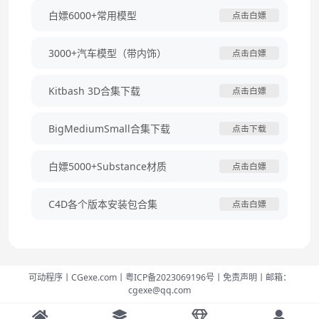
白嫖6000+常用模型
点击白嫖
3000+汽车模型（带内饰）
点击白嫖
Kitbash 3D合集下载
点击白嫖
BigMediumSmall合集下载
点击下载
白嫖5000+Substance材质
点击白嫖
C4D各个版本安装包合集
点击白嫖
可动程序丨CGexe.com
丨粤ICP备2023069196号
丨免责声明
丨邮箱：
cgexe@qq.com