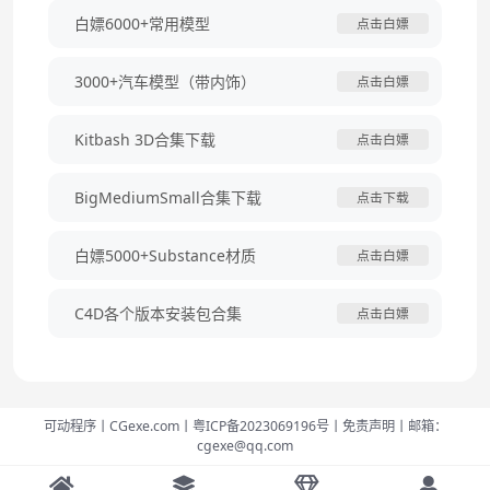
白嫖6000+常用模型
点击白嫖
3000+汽车模型（带内饰）
点击白嫖
Kitbash 3D合集下载
点击白嫖
BigMediumSmall合集下载
点击下载
白嫖5000+Substance材质
点击白嫖
C4D各个版本安装包合集
点击白嫖
可动程序丨CGexe.com
丨粤ICP备2023069196号
丨免责声明
丨邮箱：
cgexe@qq.com