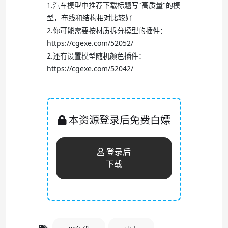
1.汽车模型中推荐下载标题写"高质量"的模
型，布线和结构相对比较好
2.你可能需要按材质拆分模型的插件：
https://cgexe.com/52052/
2.还有设置模型随机颜色插件：
https://cgexe.com/52042/
本资源登录后免费白嫖
登录后
下载