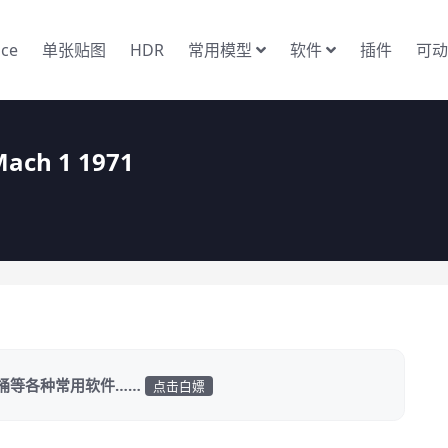
nce
单张贴图
HDR
常用模型
软件
插件
可动
h 1 1971
家桶等各种常用软件……
点击白嫖