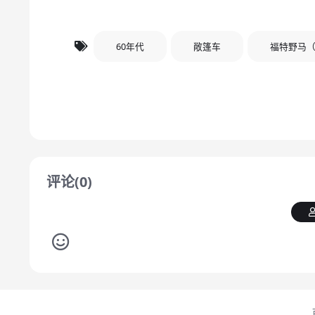
60年代
敞篷车
福特野马（M
评论(0)