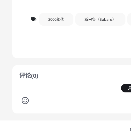
2000年代
斯巴鲁（Subaru）
评论(0)