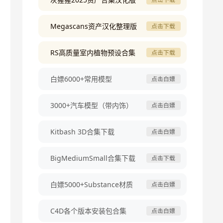
Megascans资产汉化整理版
点击下载
RS高质量室内植物预设合集
点击下载
白嫖6000+常用模型
点击白嫖
3000+汽车模型（带内饰）
点击白嫖
Kitbash 3D合集下载
点击白嫖
BigMediumSmall合集下载
点击下载
白嫖5000+Substance材质
点击白嫖
C4D各个版本安装包合集
点击白嫖