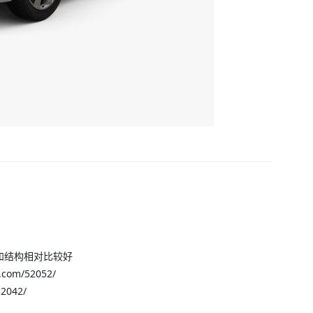
和结构相对比较好
om/52052/
2042/