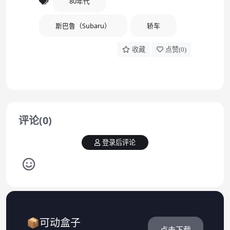
80年代
斯巴鲁（Subaru）
轿车
收藏
点赞(
0
)
评论(0)
登录后评论
📦可动盒子
点击下载