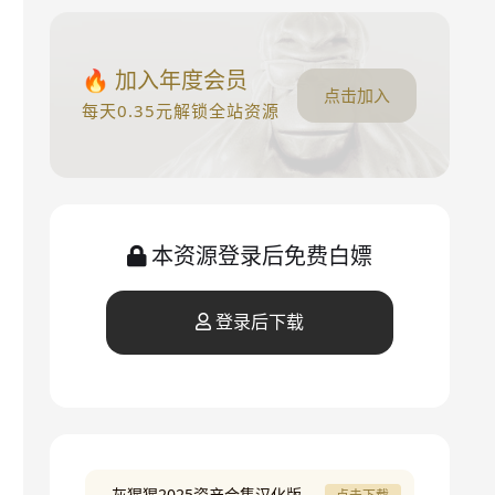
🔥 加入年度会员
点击加入
每天0.35元解锁全站资源
本资源登录后免费白嫖
登录后下载
灰猩猩2025资产合集汉化版
点击下载