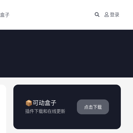
盒子
登录
📦可动盒子
点击下载
插件下载和在线更新