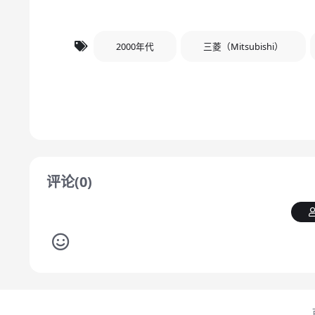
2000年代
三菱（Mitsubishi）
评论(0)