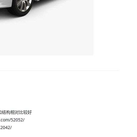
和结构相对比较好
om/52052/
2042/