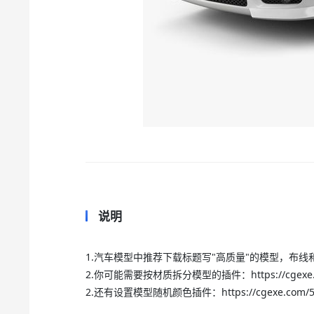
说明
1.汽车模型中推荐下载标题写"高质量"的模型，布线
2.你可能需要按材质拆分模型的插件：https://cgexe.c
2.还有设置模型随机颜色插件：https://cgexe.com/5