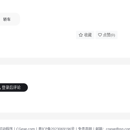
轿车
收藏
点赞(
0
)
登录后评论
可动程序丨CGexe.com
丨粤ICP备2023069196号
丨免责声明
丨邮箱：cgexe@qq.co