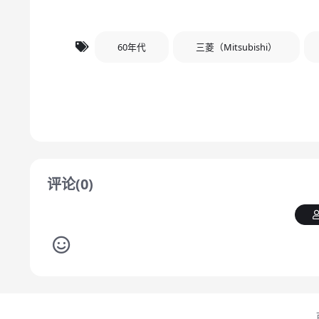
60年代
三菱（Mitsubishi）
评论(0)