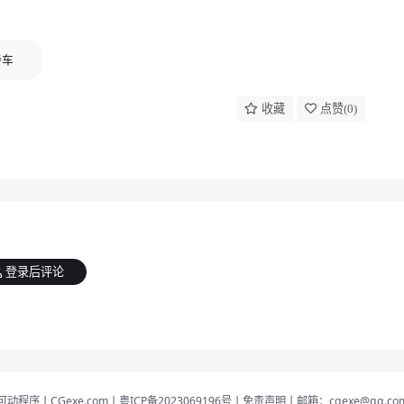
轿车
收藏
点赞(
0
)
登录后评论
可动程序丨CGexe.com
丨粤ICP备2023069196号
丨免责声明
丨邮箱：cgexe@qq.co