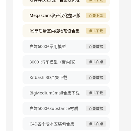
Megascans资产汉化整理版
点击下载
RS高质量室内植物预设合集
点击下载
白嫖6000+常用模型
点击白嫖
3000+汽车模型（带内饰）
点击白嫖
Kitbash 3D合集下载
点击白嫖
BigMediumSmall合集下载
点击下载
白嫖5000+Substance材质
点击白嫖
C4D各个版本安装包合集
点击白嫖