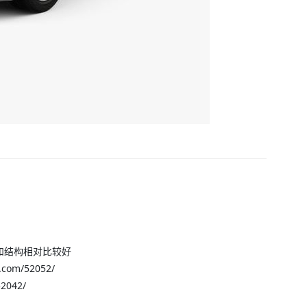
和结构相对比较好
om/52052/
2042/