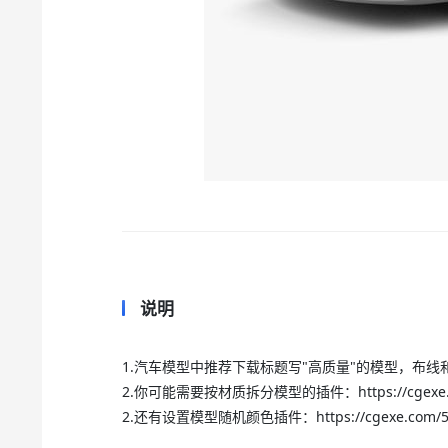
说明
1.汽车模型中推荐下载标题写"高质量"的模型，布线
2.你可能需要按材质拆分模型的插件：https://cgexe.c
2.还有设置模型随机颜色插件：https://cgexe.com/5