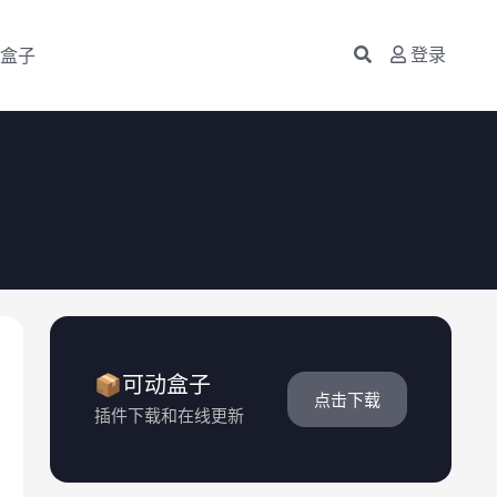
盒子
登录
📦可动盒子
点击下载
插件下载和在线更新