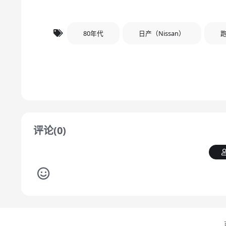
80年代
日产（Nissan）
评论(0)