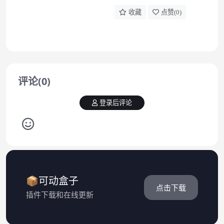
收藏
点赞(
0
)
评论(0)
登录后评论
📦可动盒子
点击下载
插件下载和在线更新