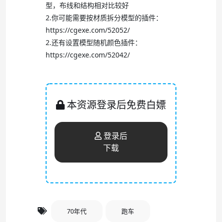
型，布线和结构相对比较好
2.你可能需要按材质拆分模型的插件：
https://cgexe.com/52052/
2.还有设置模型随机颜色插件：
https://cgexe.com/52042/
本资源登录后免费白嫖
登录后
下载
70年代
跑车