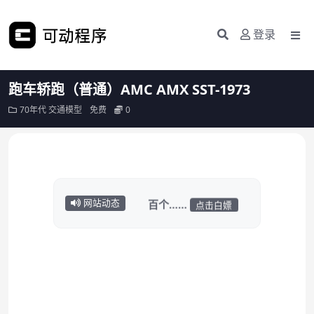
登录
跑车轿跑（普通）AMC AMX SST-1973
70年代
交通模型
免费
0
悄悄上传了3000+汽
车模型
带内饰的有几
百个……
点击白嫖
网站动态