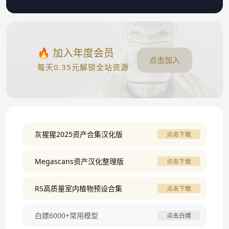
🔥 加入年度会员
点击加入
每天0.35元解锁全站资源
灰猩猩2025资产合集汉化版
点击下载
Megascans资产汉化整理版
点击下载
RS高质量室内植物预设合集
点击下载
白嫖6000+常用模型
点击白嫖