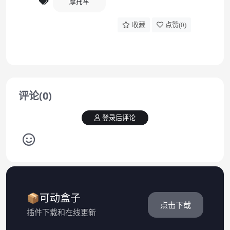
摩托车
收藏
点赞(
0
)
评论(0)
登录后评论
📦可动盒子
点击下载
插件下载和在线更新