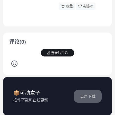
收藏
点赞(
0
)
评论(0)
登录后评论
📦可动盒子
点击下载
插件下载和在线更新