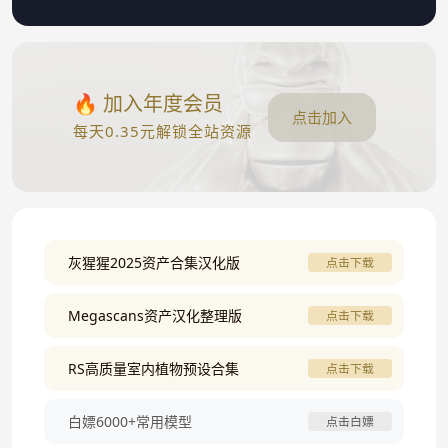
🔥 加入年度会员
点击加入
每天0.35元解锁全站资源
灰猩猩2025资产合集汉化版
点击下载
Megascans资产汉化整理版
点击下载
RS高质量室内植物预设合集
点击下载
白嫖6000+常用模型
点击白嫖