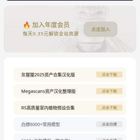
🔥 加入年度会员
点击加入
每天0.35元解锁全站资源
灰猩猩2025资产合集汉化版
点击下载
Megascans资产汉化整理版
点击下载
RS高质量室内植物预设合集
点击下载
白嫖6000+常用模型
点击白嫖