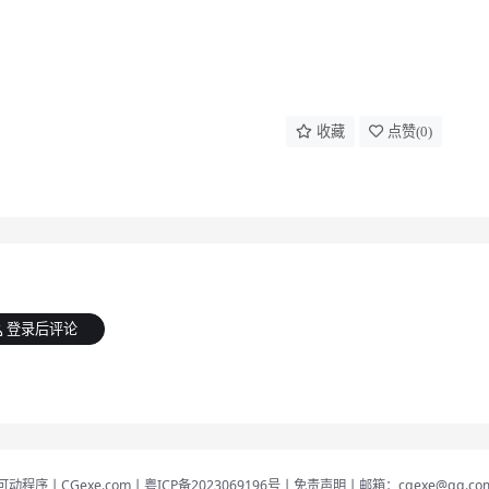
收藏
点赞(
0
)
登录后评论
可动程序丨CGexe.com
丨粤ICP备2023069196号
丨免责声明
丨邮箱：cgexe@qq.co