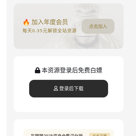
🔥 加入年度会员
点击加入
每天0.35元解锁全站资源
本资源登录后免费白嫖
登录后下载
灰猩猩2025资产合集汉化版
点击下载