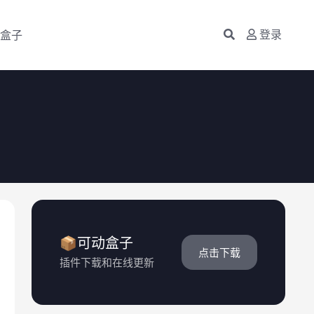
盒子
登录
📦可动盒子
点击下载
插件下载和在线更新