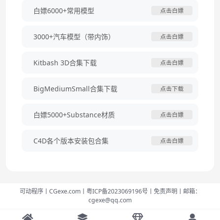
白嫖6000+常用模型
点击白嫖
3000+汽车模型（带内饰）
点击白嫖
Kitbash 3D合集下载
点击白嫖
BigMediumSmall合集下载
点击下载
白嫖5000+Substance材质
点击白嫖
C4D各个版本安装包合集
点击白嫖
可动程序丨CGexe.com
丨粤ICP备2023069196号
丨免责声明
丨邮箱：
cgexe@qq.com