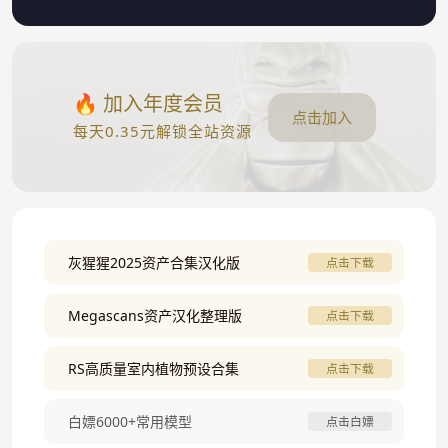
🔥 加入年度会员
点击加入
每天0.35元解锁全站资源
灰猩猩2025资产合集汉化版
点击下载
Megascans资产汉化整理版
点击下载
RS高质量室内植物预设合集
点击下载
白嫖6000+常用模型
点击白嫖