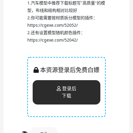
1.汽车模型中推荐下载标题写"高质量"的模
型，布线和结构相对比较好
2.你可能需要按材质拆分模型的插件：
https://cgexe.com/52052/
2.还有设置模型随机颜色插件：
https://cgexe.com/52042/
本资源登录后免费白嫖
登录后
下载