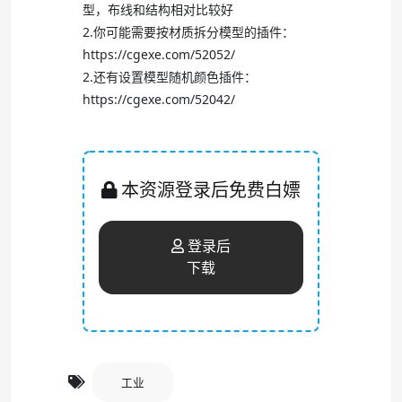
型，布线和结构相对比较好
2.你可能需要按材质拆分模型的插件：
https://cgexe.com/52052/
2.还有设置模型随机颜色插件：
https://cgexe.com/52042/
本资源登录后免费白嫖
登录后
下载
工业