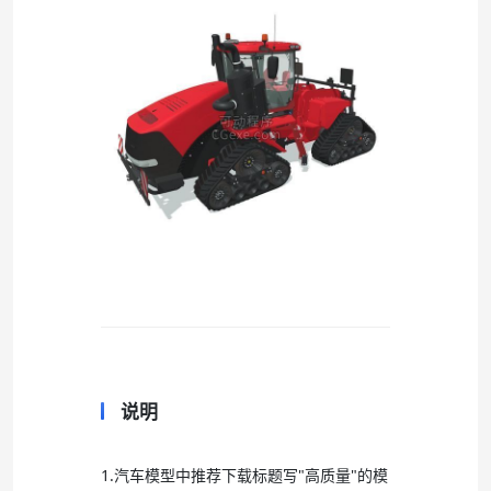
说明
1.汽车模型中推荐下载标题写"高质量"的模