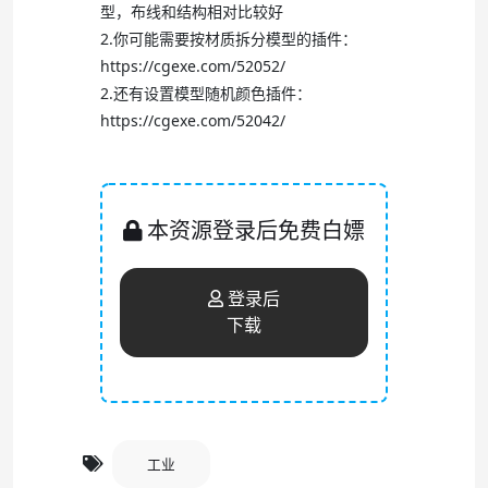
型，布线和结构相对比较好
2.你可能需要按材质拆分模型的插件：
https://cgexe.com/52052/
2.还有设置模型随机颜色插件：
https://cgexe.com/52042/
本资源登录后免费白嫖
登录后
下载
工业