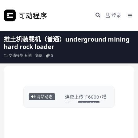
登录
推土机装载机（普通）underground mining
hard rock loader
交通模型
其他
免费
0
连夜上传了6000+模
网站动态
型……
点击白嫖