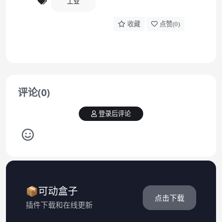
工业
收藏
点赞(
0
)
评论(0)
登录后评论
📦可动盒子
点击下载
插件下载和在线更新